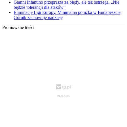
Gianni Infantino przeprasza za błędy, ale też ostrzega. „Nie
będzie tolerancji dla ataków”
Eliminacje Ligi Europy. Minimalna porażka w Budapeszcie,
Górnik zachowuje nadzieję
Promowane treści