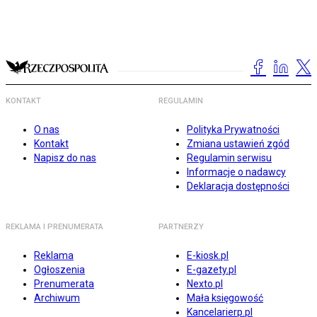
KONTAKT
REGULAMIN
O nas
Polityka Prywatności
Kontakt
Zmiana ustawień zgód
Napisz do nas
Regulamin serwisu
Informacje o nadawcy
Deklaracja dostępności
REKLAMA I PRENUMERATA
PARTNERZY
Reklama
E-kiosk.pl
Ogłoszenia
E-gazety.pl
Prenumerata
Nexto.pl
Archiwum
Mała księgowość
Kancelarierp.pl