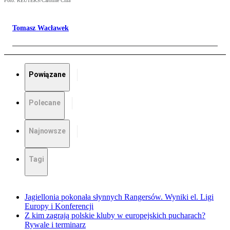
Foto: REUTERS/Caroline Chia
Tomasz Wacławek
Powiązane
Polecane
Najnowsze
Tagi
Jagiellonia pokonała słynnych Rangersów. Wyniki el. Ligi
Europy i Konferencji
Z kim zagrają polskie kluby w europejskich pucharach?
Rywale i terminarz