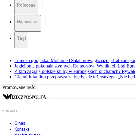
Polecane
Najnowsze
Tagi
Turecka gorączka. Mohamed Salah nową gwiazdą Trabzonspo
Jagiellonia pokonała słynnych Rangersów. Wyniki el. Ligi Eur
Z kim zagrają polskie kluby w europejskich pucharach? Rywale
Gianni Infantino przeprasza za błędy, ale też ostrzega. „Nie będ
Promowane treści
KONTAKT
O nas
Kontakt