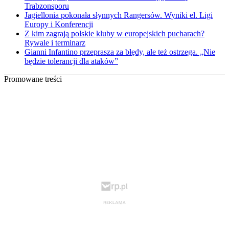
Trabzonsporu
Jagiellonia pokonała słynnych Rangersów. Wyniki el. Ligi
Europy i Konferencji
Z kim zagrają polskie kluby w europejskich pucharach?
Rywale i terminarz
Gianni Infantino przeprasza za błędy, ale też ostrzega. „Nie
będzie tolerancji dla ataków”
Promowane treści