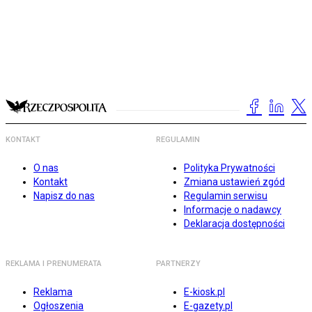
KONTAKT
REGULAMIN
O nas
Polityka Prywatności
Kontakt
Zmiana ustawień zgód
Napisz do nas
Regulamin serwisu
Informacje o nadawcy
Deklaracja dostępności
REKLAMA I PRENUMERATA
PARTNERZY
Reklama
E-kiosk.pl
Ogłoszenia
E-gazety.pl