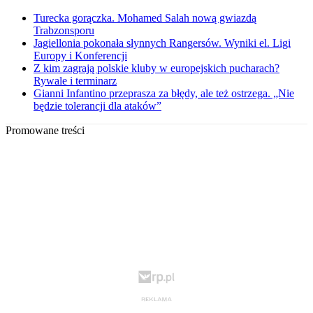
Turecka gorączka. Mohamed Salah nową gwiazdą
Trabzonsporu
Jagiellonia pokonała słynnych Rangersów. Wyniki el. Ligi
Europy i Konferencji
Z kim zagrają polskie kluby w europejskich pucharach?
Rywale i terminarz
Gianni Infantino przeprasza za błędy, ale też ostrzega. „Nie
będzie tolerancji dla ataków”
Promowane treści