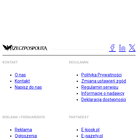
KONTAKT
REGULAMIN
O nas
Polityka Prywatności
Kontakt
Zmiana ustawień zgód
Napisz do nas
Regulamin serwisu
Informacje o nadawcy
Deklaracja dostępności
REKLAMA I PRENUMERATA
PARTNERZY
Reklama
E-kiosk.pl
Ogłoszenia
E-gazety.pl