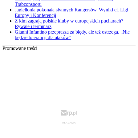
Trabzonsporu
Jagiellonia pokonała słynnych Rangersów. Wyniki el. Ligi
Europy i Konferencji
Z kim zagrają polskie kluby w europejskich pucharach?
Rywale i terminarz
Gianni Infantino przeprasza za błędy, ale też ostrzega. „Nie
będzie tolerancji dla ataków”
Promowane treści