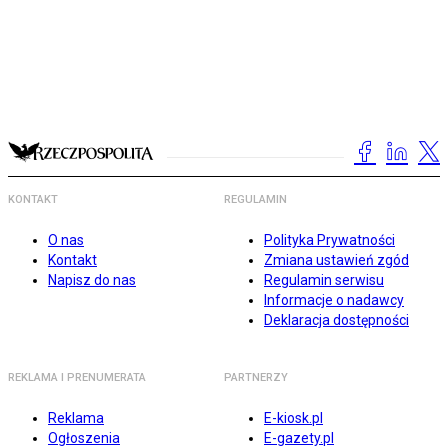
KONTAKT
REGULAMIN
O nas
Polityka Prywatności
Kontakt
Zmiana ustawień zgód
Napisz do nas
Regulamin serwisu
Informacje o nadawcy
Deklaracja dostępności
REKLAMA I PRENUMERATA
PARTNERZY
Reklama
E-kiosk.pl
Ogłoszenia
E-gazety.pl