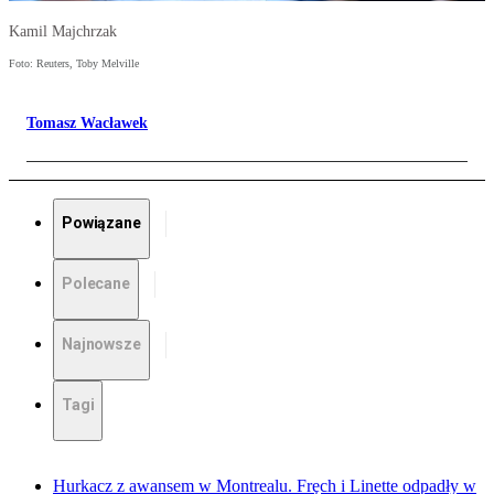
Kamil Majchrzak
Foto: Reuters, Toby Melville
Tomasz Wacławek
Powiązane
Polecane
Najnowsze
Tagi
Hurkacz z awansem w Montrealu. Fręch i Linette odpadły w