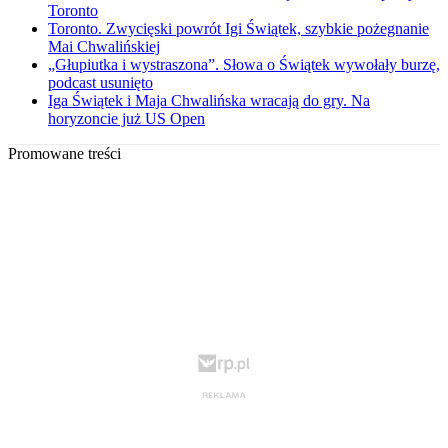
Toronto
Toronto. Zwycięski powrót Igi Świątek, szybkie pożegnanie
Mai Chwalińskiej
„Głupiutka i wystraszona”. Słowa o Świątek wywołały burzę,
podcast usunięto
Iga Świątek i Maja Chwalińska wracają do gry. Na
horyzoncie już US Open
Promowane treści