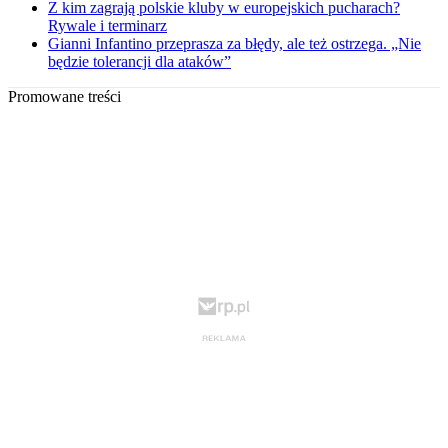
Z kim zagrają polskie kluby w europejskich pucharach?
Rywale i terminarz
Gianni Infantino przeprasza za błędy, ale też ostrzega. „Nie
będzie tolerancji dla ataków”
Promowane treści