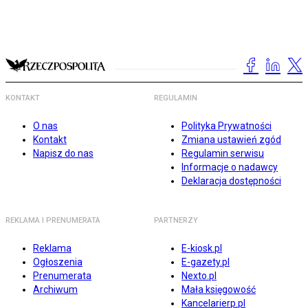
KONTAKT
REGULAMIN
O nas
Polityka Prywatności
Kontakt
Zmiana ustawień zgód
Napisz do nas
Regulamin serwisu
Informacje o nadawcy
Deklaracja dostępności
REKLAMA I PRENUMERATA
PARTNERZY
Reklama
E-kiosk.pl
Ogłoszenia
E-gazety.pl
Prenumerata
Nexto.pl
Archiwum
Mała księgowość
Kancelarierp.pl