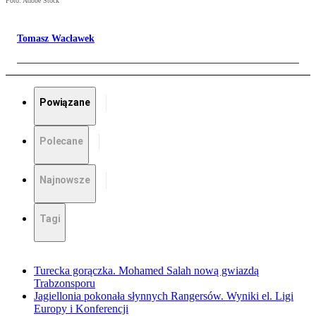
Foto: Adobe Stock
Tomasz Wacławek
Powiązane
Polecane
Najnowsze
Tagi
Turecka gorączka. Mohamed Salah nową gwiazdą
Trabzonsporu
Jagiellonia pokonała słynnych Rangersów. Wyniki el. Ligi
Europy i Konferencji