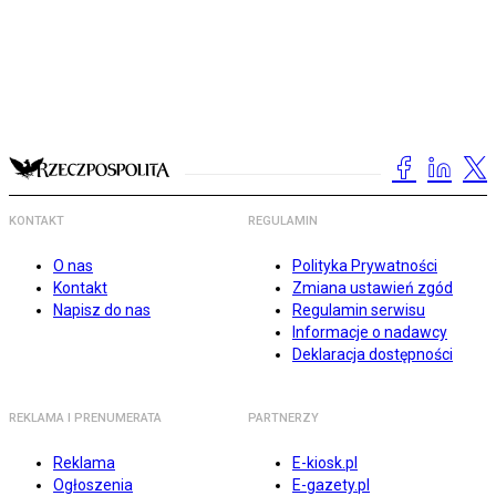
KONTAKT
REGULAMIN
O nas
Polityka Prywatności
Kontakt
Zmiana ustawień zgód
Napisz do nas
Regulamin serwisu
Informacje o nadawcy
Deklaracja dostępności
REKLAMA I PRENUMERATA
PARTNERZY
Reklama
E-kiosk.pl
Ogłoszenia
E-gazety.pl