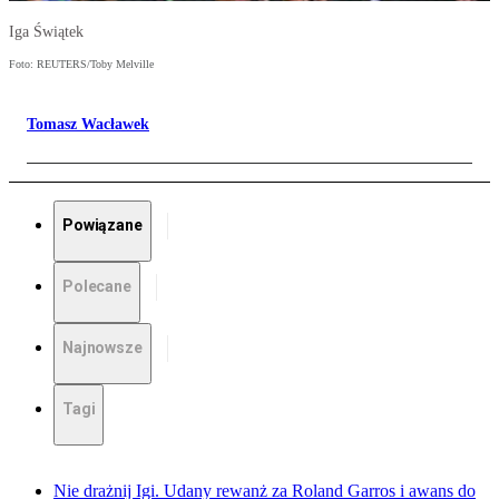
Iga Świątek
Foto: REUTERS/Toby Melville
Tomasz Wacławek
Powiązane
Polecane
Najnowsze
Tagi
Nie drażnij Igi. Udany rewanż za Roland Garros i awans do