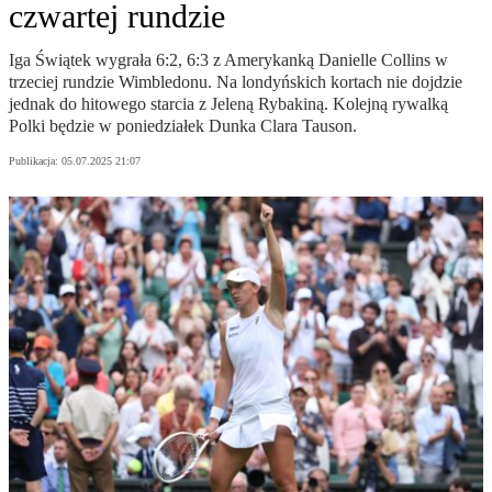
czwartej rundzie
Iga Świątek wygrała 6:2, 6:3 z Amerykanką Danielle Collins w
trzeciej rundzie Wimbledonu. Na londyńskich kortach nie dojdzie
jednak do hitowego starcia z Jeleną Rybakiną. Kolejną rywalką
Polki będzie w poniedziałek Dunka Clara Tauson.
Publikacja:
05.07.2025 21:07