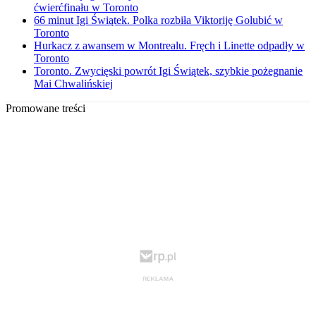
ćwierćfinału w Toronto
66 minut Igi Świątek. Polka rozbiła Viktoriję Golubić w
Toronto
Hurkacz z awansem w Montrealu. Fręch i Linette odpadły w
Toronto
Toronto. Zwycięski powrót Igi Świątek, szybkie pożegnanie
Mai Chwalińskiej
Promowane treści