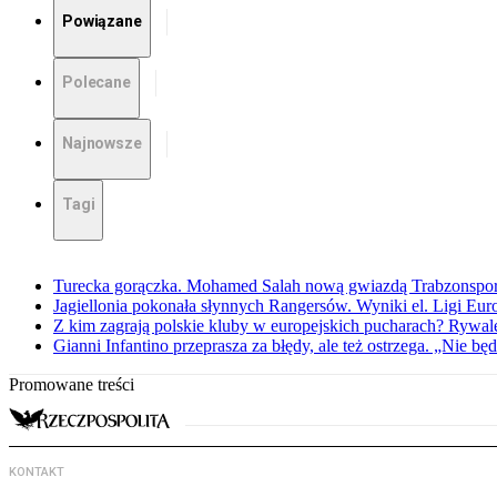
Powiązane
Polecane
Najnowsze
Tagi
Turecka gorączka. Mohamed Salah nową gwiazdą Trabzonspo
Jagiellonia pokonała słynnych Rangersów. Wyniki el. Ligi Eur
Z kim zagrają polskie kluby w europejskich pucharach? Rywale
Gianni Infantino przeprasza za błędy, ale też ostrzega. „Nie będ
Promowane treści
KONTAKT