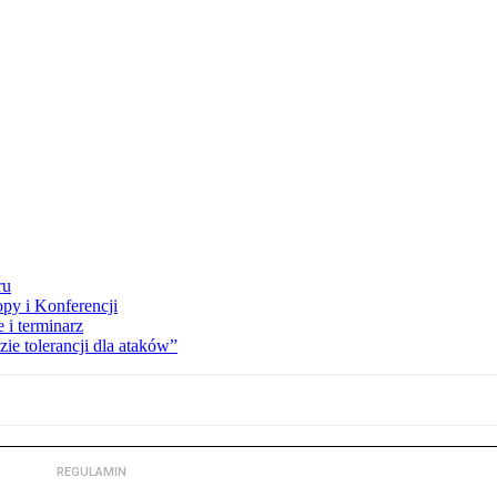
ru
opy i Konferencji
 i terminarz
zie tolerancji dla ataków”
REGULAMIN