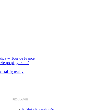
eńca w Tour de France
ie po piąty triumf
stał się realny
REGULAMIN
Polityka Prywatności