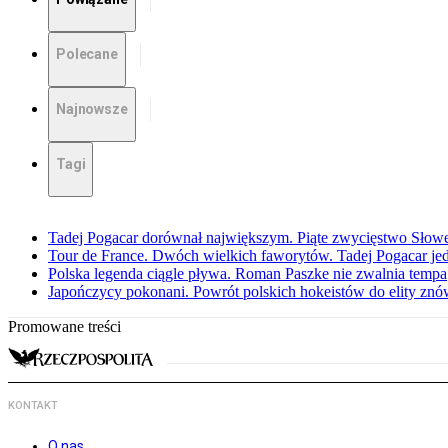
Polecane
Najnowsze
Tagi
Tadej Pogacar dorównał największym. Piąte zwycięstwo Słow
Tour de France. Dwóch wielkich faworytów. Tadej Pogacar jedz
Polska legenda ciągle pływa. Roman Paszke nie zwalnia tempa
Japończycy pokonani. Powrót polskich hokeistów do elity znów 
Promowane treści
KONTAKT
O nas