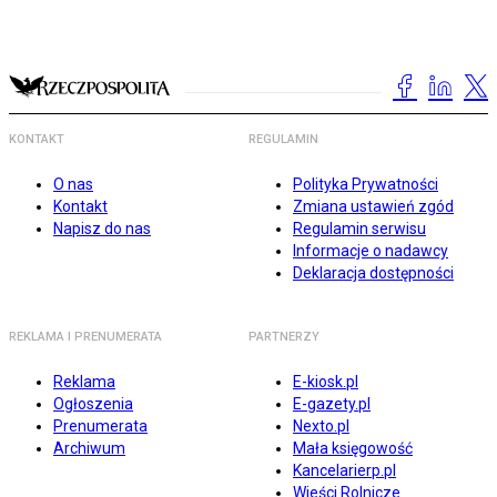
KONTAKT
REGULAMIN
O nas
Polityka Prywatności
Kontakt
Zmiana ustawień zgód
Napisz do nas
Regulamin serwisu
Informacje o nadawcy
Deklaracja dostępności
REKLAMA I PRENUMERATA
PARTNERZY
Reklama
E-kiosk.pl
Ogłoszenia
E-gazety.pl
Prenumerata
Nexto.pl
Archiwum
Mała księgowość
Kancelarierp.pl
Wieści Rolnicze