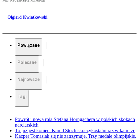
Foto: REUTERS/Kai Pfaffenbach
Olgierd Kwiatkowski
Powiązane
Polecane
Najnowsze
Tagi
Powrót i nowa rola Stefana Horngachera w polskich skokach
narciarskich
To już jest koniec. Kamil Stoch skoczył ostatni raz w karierze
Kacper Tomasiak się nie zatrzymuje. Trzy medale olimpijskie,