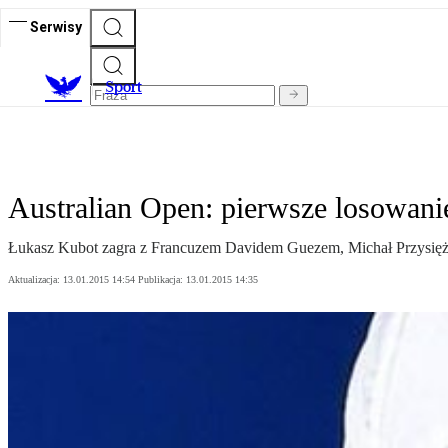
Serwisy
S
port
Australian Open: pierwsze losowani
Łukasz Kubot zagra z Francuzem Davidem Guezem, Michał Przysiężn
Aktualizacja:
13.01.2015 14:54
Publikacja:
13.01.2015 14:35