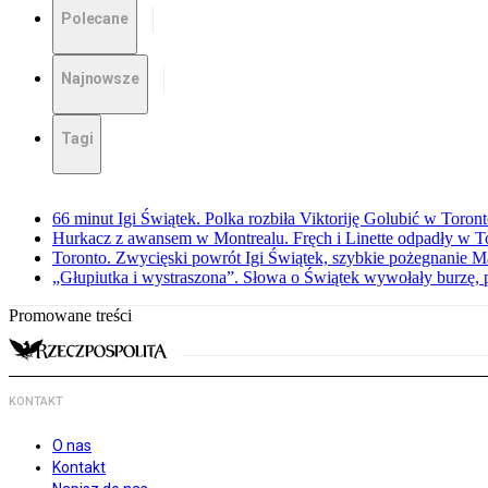
Polecane
Najnowsze
Tagi
66 minut Igi Świątek. Polka rozbiła Viktoriję Golubić w Toron
Hurkacz z awansem w Montrealu. Fręch i Linette odpadły w T
Toronto. Zwycięski powrót Igi Świątek, szybkie pożegnanie M
„Głupiutka i wystraszona”. Słowa o Świątek wywołały burzę, 
Promowane treści
KONTAKT
O nas
Kontakt