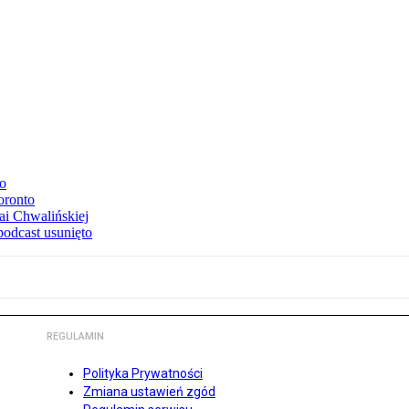
to
oronto
ai Chwalińskiej
podcast usunięto
REGULAMIN
Polityka Prywatności
Zmiana ustawień zgód