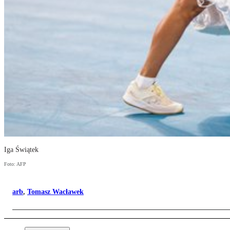
Iga Świątek
Foto: AFP
arb
,
Tomasz Wacławek