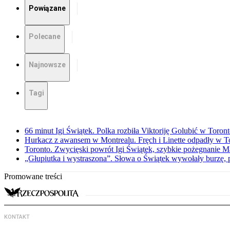
Powiązane
Polecane
Najnowsze
Tagi
66 minut Igi Świątek. Polka rozbiła Viktoriję Golubić w Toron
Hurkacz z awansem w Montrealu. Fręch i Linette odpadły w T
Toronto. Zwycięski powrót Igi Świątek, szybkie pożegnanie M
„Głupiutka i wystraszona”. Słowa o Świątek wywołały burzę, 
Promowane treści
KONTAKT