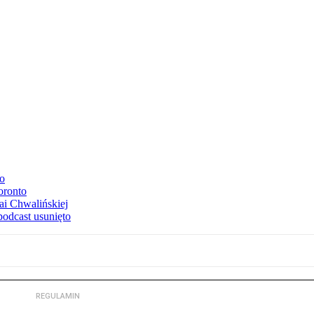
to
oronto
ai Chwalińskiej
podcast usunięto
REGULAMIN