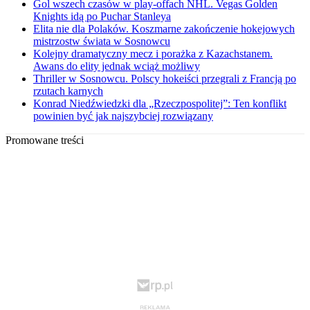
Gol wszech czasów w play-offach NHL. Vegas Golden
Knights idą po Puchar Stanleya
Elita nie dla Polaków. Koszmarne zakończenie hokejowych
mistrzostw świata w Sosnowcu
Kolejny dramatyczny mecz i porażka z Kazachstanem.
Awans do elity jednak wciąż możliwy
Thriller w Sosnowcu. Polscy hokeiści przegrali z Francją po
rzutach karnych
Konrad Niedźwiedzki dla „Rzeczpospolitej”: Ten konflikt
powinien być jak najszybciej rozwiązany
Promowane treści