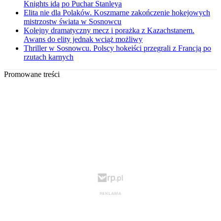
Knights idą po Puchar Stanleya
Elita nie dla Polaków. Koszmarne zakończenie hokejowych
mistrzostw świata w Sosnowcu
Kolejny dramatyczny mecz i porażka z Kazachstanem.
Awans do elity jednak wciąż możliwy
Thriller w Sosnowcu. Polscy hokeiści przegrali z Francją po
rzutach karnych
Promowane treści