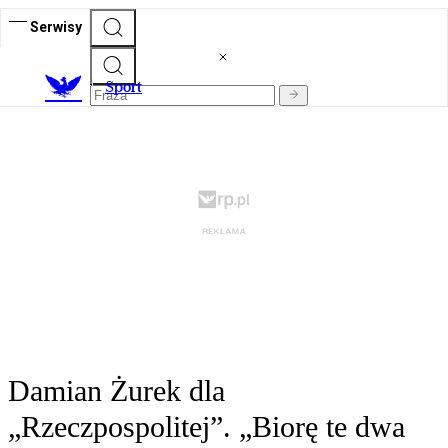
Serwisy
S
port
Damian Żurek dla
„Rzeczpospolitej”. „Biorę te dwa