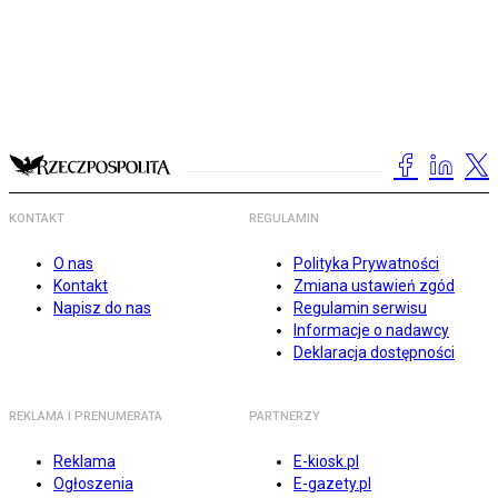
KONTAKT
REGULAMIN
O nas
Polityka Prywatności
Kontakt
Zmiana ustawień zgód
Napisz do nas
Regulamin serwisu
Informacje o nadawcy
Deklaracja dostępności
REKLAMA I PRENUMERATA
PARTNERZY
Reklama
E-kiosk.pl
Ogłoszenia
E-gazety.pl