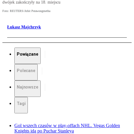
dwójek zakończyły na 18. miejscu
Foto: REUTERS/Athit Perawongmetha
Łukasz Majchrzyk
Powiązane
Polecane
Najnowsze
Tagi
Gol wszech czasów w play-offach NHL. Vegas Golden
Knights idą po Puchar Stanleya