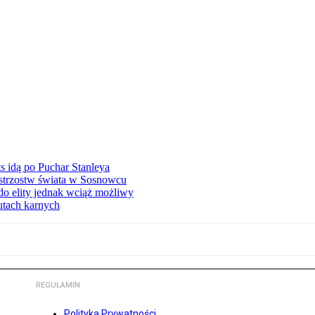
 idą po Puchar Stanleya
istrzostw świata w Sosnowcu
o elity jednak wciąż możliwy
zutach karnych
REGULAMIN
Polityka Prywatności