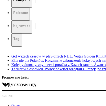
Polecane
Najnowsze
Tagi
Gol wszech czasów w play-offach NHL. Vegas Golden Knights
Elita nie dla Polaków. Koszmarne zakończenie hokejowych m
Kolejny dramatyczny mecz i porażka z Kazachstanem. Awans d
Thriller w Sosnowcu. Polscy hokeiści przegrali z Francją po r
Promowane treści
KONTAKT
O nas