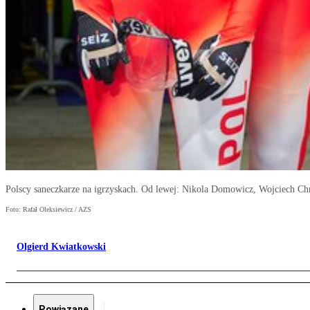
Polscy saneczkarze na igrzyskach. Od lewej: Nikola Domowicz, Wojciech 
Foto: Rafał Oleksiewicz / AZS
Olgierd Kwiatkowski
Powiązane