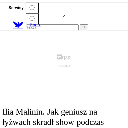
Serwisy
S
port
Ilia Malinin. Jak geniusz na
łyżwach skradł show podczas