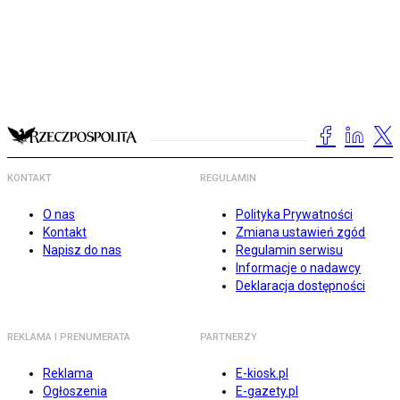
KONTAKT
REGULAMIN
O nas
Polityka Prywatności
Kontakt
Zmiana ustawień zgód
Napisz do nas
Regulamin serwisu
Informacje o nadawcy
Deklaracja dostępności
REKLAMA I PRENUMERATA
PARTNERZY
Reklama
E-kiosk.pl
Ogłoszenia
E-gazety.pl