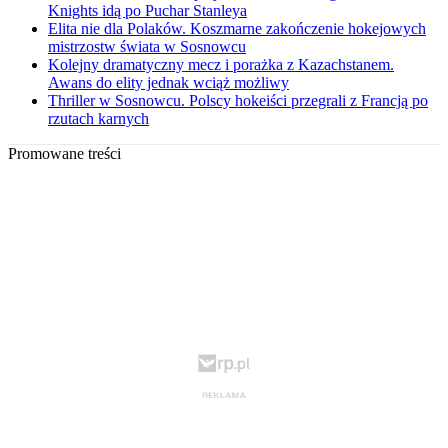
Knights idą po Puchar Stanleya
Elita nie dla Polaków. Koszmarne zakończenie hokejowych
mistrzostw świata w Sosnowcu
Kolejny dramatyczny mecz i porażka z Kazachstanem.
Awans do elity jednak wciąż możliwy
Thriller w Sosnowcu. Polscy hokeiści przegrali z Francją po
rzutach karnych
Promowane treści