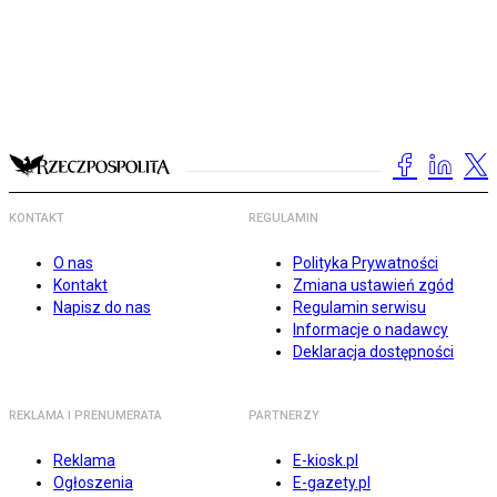
KONTAKT
REGULAMIN
O nas
Polityka Prywatności
Kontakt
Zmiana ustawień zgód
Napisz do nas
Regulamin serwisu
Informacje o nadawcy
Deklaracja dostępności
REKLAMA I PRENUMERATA
PARTNERZY
Reklama
E-kiosk.pl
Ogłoszenia
E-gazety.pl