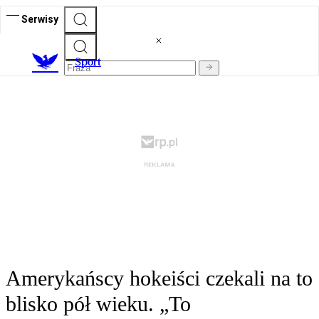
Serwisy
S
port
Amerykańscy hokeiści czekali na to
blisko pół wieku. „To