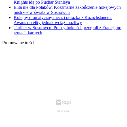
Knights idą po Puchar Stanleya
Elita nie dla Polaków. Koszmarne zakończenie hokejowych
mistrzostw świata w Sosnowcu
Kolejny dramatyczny mecz i porażka z Kazachstanem.
Awans do elity jednak wciąż możliwy
Thriller w Sosnowcu. Polscy hokeiści przegrali z Francją po
rzutach karnych
Promowane treści