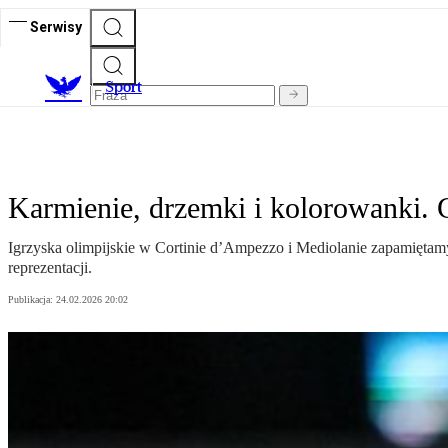
Serwisy
S
port
Karmienie, drzemki i kolorowanki. 
Igrzyska olimpijskie w Cortinie d’Ampezzo i Mediolanie zapamiętamy 
reprezentacji.
Publikacja:
24.02.2026 20:02