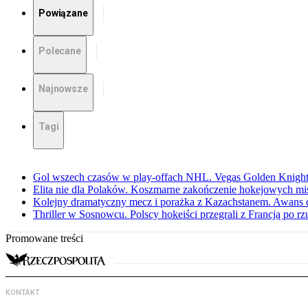
Powiązane
Polecane
Najnowsze
Tagi
Gol wszech czasów w play-offach NHL. Vegas Golden Knights
Elita nie dla Polaków. Koszmarne zakończenie hokejowych m
Kolejny dramatyczny mecz i porażka z Kazachstanem. Awans d
Thriller w Sosnowcu. Polscy hokeiści przegrali z Francją po r
Promowane treści
KONTAKT