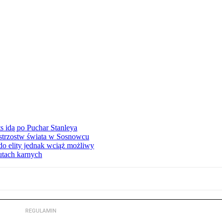
 idą po Puchar Stanleya
istrzostw świata w Sosnowcu
o elity jednak wciąż możliwy
zutach karnych
REGULAMIN