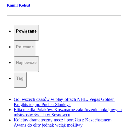
Kamil Kołsut
Powiązane
Polecane
Najnowsze
Tagi
Gol wszech czasów w play-offach NHL. Vegas Golden
Knights idą po Puchar Stanleya
Elita nie dla Polaków. Koszmarne zakończenie hokejowych
mistrzostw świata w Sosnowcu
Kolejny dramatyczny mecz i porażka z Kazachstanem.
Awans do elity jednak wciąż możliwy