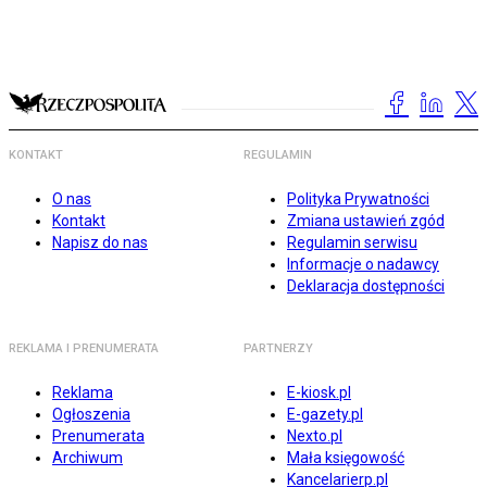
KONTAKT
REGULAMIN
O nas
Polityka Prywatności
Kontakt
Zmiana ustawień zgód
Napisz do nas
Regulamin serwisu
Informacje o nadawcy
Deklaracja dostępności
REKLAMA I PRENUMERATA
PARTNERZY
Reklama
E-kiosk.pl
Ogłoszenia
E-gazety.pl
Prenumerata
Nexto.pl
Archiwum
Mała księgowość
Kancelarierp.pl