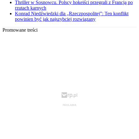
Thriller w Sosnowcu. Polscy hokeiści przegrali z Francją po
rzutach karnych
Konrad Niedźwiedzki dla „Rzeczpospolitej”: Ten konflikt
powinien być jak najszybciej rozwiązany
Promowane treści