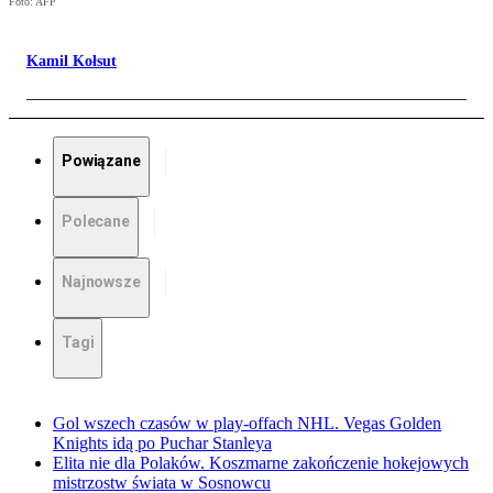
Foto: AFP
Kamil Kołsut
Powiązane
Polecane
Najnowsze
Tagi
Gol wszech czasów w play-offach NHL. Vegas Golden
Knights idą po Puchar Stanleya
Elita nie dla Polaków. Koszmarne zakończenie hokejowych
mistrzostw świata w Sosnowcu