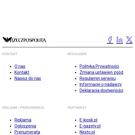
KONTAKT
REGULAMIN
O nas
Polityka Prywatności
Kontakt
Zmiana ustawień zgód
Napisz do nas
Regulamin serwisu
Informacje o nadawcy
Deklaracja dostępności
REKLAMA I PRENUMERATA
PARTNERZY
Reklama
E-kiosk.pl
Ogłoszenia
E-gazety.pl
Prenumerata
Nexto.pl