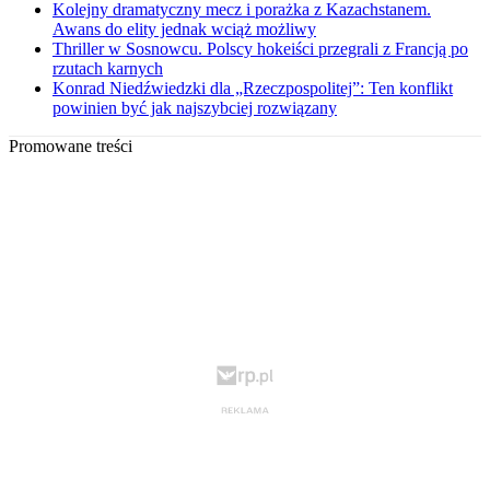
Kolejny dramatyczny mecz i porażka z Kazachstanem.
Awans do elity jednak wciąż możliwy
Thriller w Sosnowcu. Polscy hokeiści przegrali z Francją po
rzutach karnych
Konrad Niedźwiedzki dla „Rzeczpospolitej”: Ten konflikt
powinien być jak najszybciej rozwiązany
Promowane treści