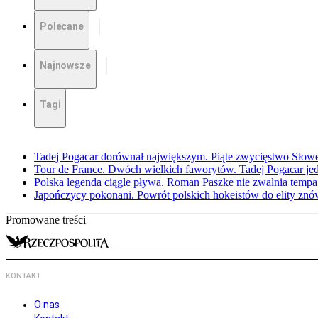
Polecane
Najnowsze
Tagi
Tadej Pogacar dorównał największym. Piąte zwycięstwo Słow
Tour de France. Dwóch wielkich faworytów. Tadej Pogacar jedz
Polska legenda ciągle pływa. Roman Paszke nie zwalnia tempa
Japończycy pokonani. Powrót polskich hokeistów do elity znów 
Promowane treści
KONTAKT
O nas