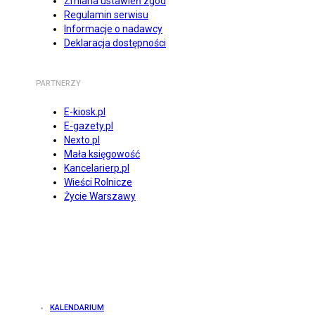
Zmiana ustawień zgód
Regulamin serwisu
Informacje o nadawcy
Deklaracja dostępności
PARTNERZY
E-kiosk.pl
E-gazety.pl
Nexto.pl
Mała księgowość
Kancelarierp.pl
Wieści Rolnicze
Życie Warszawy
KALENDARIUM