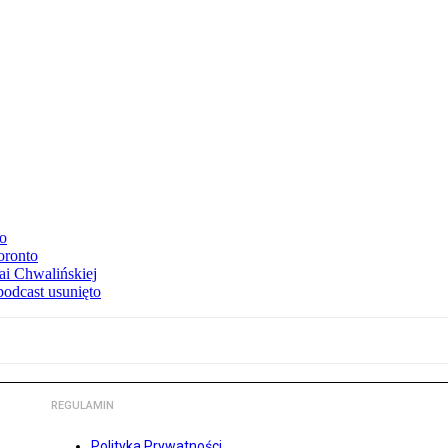
to
oronto
ai Chwalińskiej
podcast usunięto
REGULAMIN
Polityka Prywatności