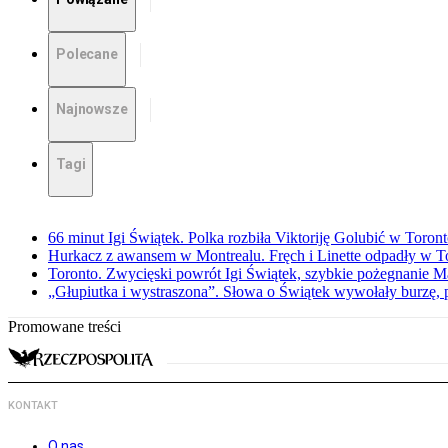
Polecane
Najnowsze
Tagi
66 minut Igi Świątek. Polka rozbiła Viktoriję Golubić w Toron
Hurkacz z awansem w Montrealu. Fręch i Linette odpadły w T
Toronto. Zwycięski powrót Igi Świątek, szybkie pożegnanie M
„Głupiutka i wystraszona”. Słowa o Świątek wywołały burzę, 
Promowane treści
KONTAKT
O nas