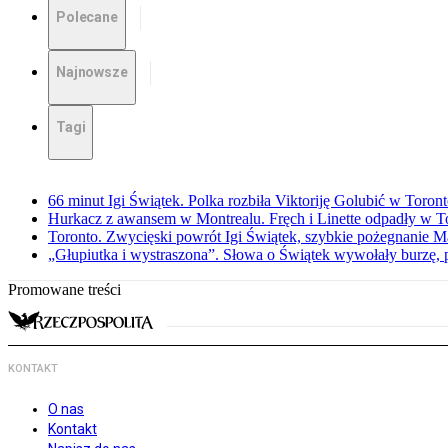
Polecane
Najnowsze
Tagi
66 minut Igi Świątek. Polka rozbiła Viktoriję Golubić w Toron
Hurkacz z awansem w Montrealu. Fręch i Linette odpadły w T
Toronto. Zwycięski powrót Igi Świątek, szybkie pożegnanie M
„Głupiutka i wystraszona”. Słowa o Świątek wywołały burzę, 
Promowane treści
KONTAKT
O nas
Kontakt