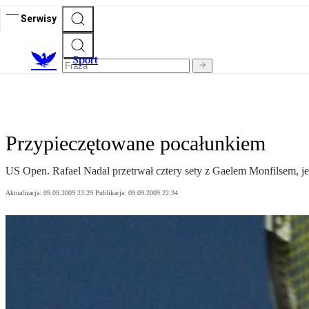
Serwisy
S
port
Przypieczętowane pocałunkiem
US Open. Rafael Nadal przetrwał cztery sety z Gaelem Monfilsem, jede
Aktualizacja:
09.09.2009 23:29
Publikacja:
09.09.2009 22:34