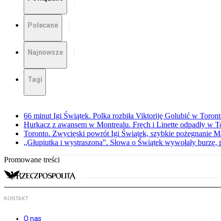
Polecane
Najnowsze
Tagi
66 minut Igi Świątek. Polka rozbiła Viktoriję Golubić w Toron
Hurkacz z awansem w Montrealu. Fręch i Linette odpadły w T
Toronto. Zwycięski powrót Igi Świątek, szybkie pożegnanie M
„Głupiutka i wystraszona”. Słowa o Świątek wywołały burzę, 
Promowane treści
KONTAKT
O nas