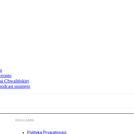
to
oronto
ai Chwalińskiej
podcast usunięto
REGULAMIN
Polityka Prywatności