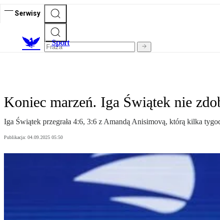
Serwisy
S
port
Koniec marzeń. Iga Świątek nie zd
Iga Świątek przegrała 4:6, 3:6 z Amandą Anisimovą, którą kilka tygo
Publikacja:
04.09.2025 05:50