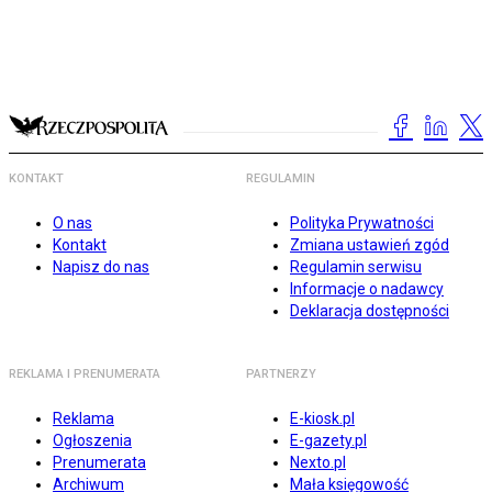
KONTAKT
REGULAMIN
O nas
Polityka Prywatności
Kontakt
Zmiana ustawień zgód
Napisz do nas
Regulamin serwisu
Informacje o nadawcy
Deklaracja dostępności
REKLAMA I PRENUMERATA
PARTNERZY
Reklama
E-kiosk.pl
Ogłoszenia
E-gazety.pl
Prenumerata
Nexto.pl
Archiwum
Mała księgowość