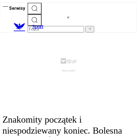
Serwisy
S
port
Znakomity początek i
niespodziewany koniec. Bolesna