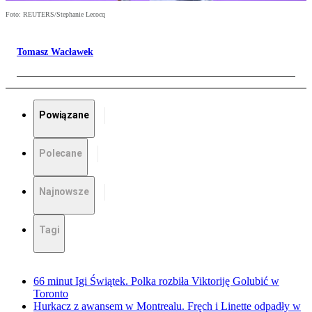
Foto: REUTERS/Stephanie Lecocq
Tomasz Wacławek
Powiązane
Polecane
Najnowsze
Tagi
66 minut Igi Świątek. Polka rozbiła Viktoriję Golubić w
Toronto
Hurkacz z awansem w Montrealu. Fręch i Linette odpadły w