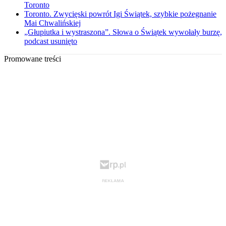
Toronto
Toronto. Zwycięski powrót Igi Świątek, szybkie pożegnanie
Mai Chwalińskiej
„Głupiutka i wystraszona”. Słowa o Świątek wywołały burzę,
podcast usunięto
Promowane treści