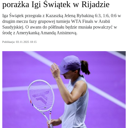
porażka Igi Świątek w Rijadzie
Iga Świątek przegrała z Kazaszką Jeleną Rybakiną 6:3, 1:6, 0:6 w
drugim meczu fazy grupowej turnieju WTA Finals w Arabii
Saudyjskiej. O awans do półfinału będzie musiała powalczyć w
środę z Amerykanką Amandą Anisimovą.
Publikacja:
03.11.2025 18:15