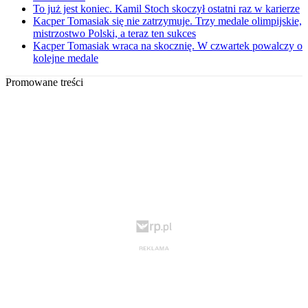
To już jest koniec. Kamil Stoch skoczył ostatni raz w karierze
Kacper Tomasiak się nie zatrzymuje. Trzy medale olimpijskie,
mistrzostwo Polski, a teraz ten sukces
Kacper Tomasiak wraca na skocznię. W czwartek powalczy o
kolejne medale
Promowane treści