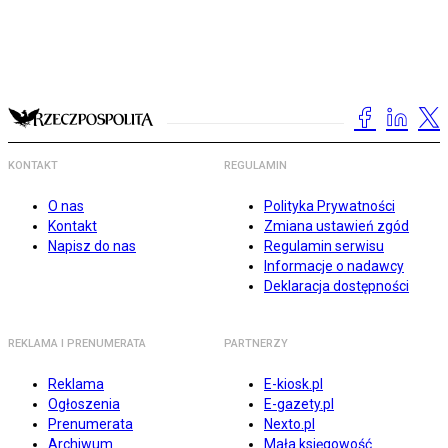
KONTAKT
REGULAMIN
O nas
Polityka Prywatności
Kontakt
Zmiana ustawień zgód
Napisz do nas
Regulamin serwisu
Informacje o nadawcy
Deklaracja dostępności
REKLAMA I PRENUMERATA
PARTNERZY
Reklama
E-kiosk.pl
Ogłoszenia
E-gazety.pl
Prenumerata
Nexto.pl
Archiwum
Mała księgowość