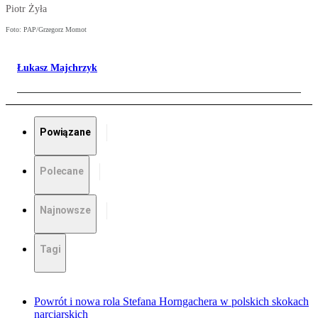
Piotr Żyła
Foto: PAP/Grzegorz Momot
Łukasz Majchrzyk
Powiązane
Polecane
Najnowsze
Tagi
Powrót i nowa rola Stefana Horngachera w polskich skokach
narciarskich