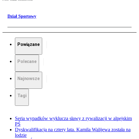
Dział Sportowy
Powiązane
Polecane
Najnowsze
Tagi
Seria wypadków wyklucza sławy z rywalizacji w alpejskim
PŚ
Dyskwalifikacja na cztery lata. Kamila Walijewa została na
lodzie