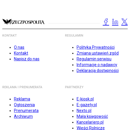
KONTAKT
REGULAMIN
O nas
Polityka Prywatności
Kontakt
Zmiana ustawień zgód
Napisz do nas
Regulamin serwisu
Informacje o nadawcy
Deklaracja dostępności
REKLAMA I PRENUMERATA
PARTNERZY
Reklama
E-kiosk.pl
Ogłoszenia
E-gazety.pl
Prenumerata
Nexto.pl
Archiwum
Mała księgowość
Kancelarierp.pl
Wieści Rolnicze