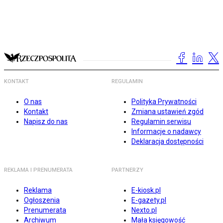
KONTAKT
REGULAMIN
O nas
Polityka Prywatności
Kontakt
Zmiana ustawień zgód
Napisz do nas
Regulamin serwisu
Informacje o nadawcy
Deklaracja dostępności
REKLAMA I PRENUMERATA
PARTNERZY
Reklama
E-kiosk.pl
Ogłoszenia
E-gazety.pl
Prenumerata
Nexto.pl
Archiwum
Mała księgowość