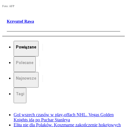
Foto: AFP
Krzysztof Rawa
Powiązane
Polecane
Najnowsze
Tagi
Gol wszech czasów w play-offach NHL. Vegas Golden
Knights idą po Puchar Stanleya
Elita nie dla Polaków. Koszmarne zakończenie hokejowych