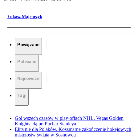
Foto: EAST STUDIO / RED BULL CONTENT POOL
Łukasz Majchrzyk
Powiązane
Polecane
Najnowsze
Tagi
Gol wszech czasów w play-offach NHL. Vegas Golden
Knights idą po Puchar Stanleya
Elita nie dla Polaków. Koszmarne zakończenie hokejowych
mistrzostw świata w Sosnowcu