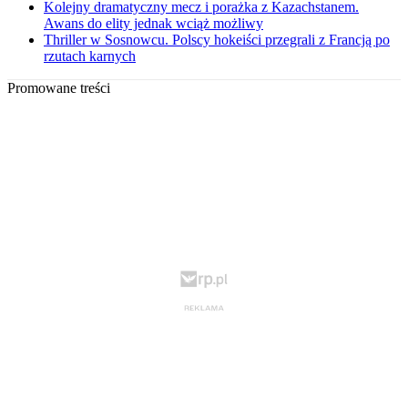
Kolejny dramatyczny mecz i porażka z Kazachstanem.
Awans do elity jednak wciąż możliwy
Thriller w Sosnowcu. Polscy hokeiści przegrali z Francją po
rzutach karnych
Promowane treści