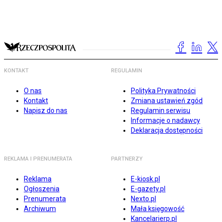
KONTAKT
REGULAMIN
O nas
Polityka Prywatności
Kontakt
Zmiana ustawień zgód
Napisz do nas
Regulamin serwisu
Informacje o nadawcy
Deklaracja dostępności
REKLAMA I PRENUMERATA
PARTNERZY
Reklama
E-kiosk.pl
Ogłoszenia
E-gazety.pl
Prenumerata
Nexto.pl
Archiwum
Mała księgowość
Kancelarierp.pl