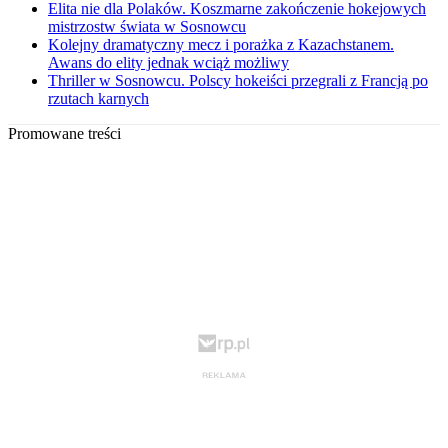
Elita nie dla Polaków. Koszmarne zakończenie hokejowych
mistrzostw świata w Sosnowcu
Kolejny dramatyczny mecz i porażka z Kazachstanem.
Awans do elity jednak wciąż możliwy
Thriller w Sosnowcu. Polscy hokeiści przegrali z Francją po
rzutach karnych
Promowane treści