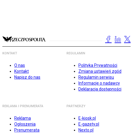
KONTAKT
REGULAMIN
O nas
Polityka Prywatności
Kontakt
Zmiana ustawień zgód
Napisz do nas
Regulamin serwisu
Informacje o nadawcy
Deklaracja dostępności
REKLAMA I PRENUMERATA
PARTNERZY
Reklama
E-kiosk.pl
Ogłoszenia
E-gazety.pl
Prenumerata
Nexto.pl