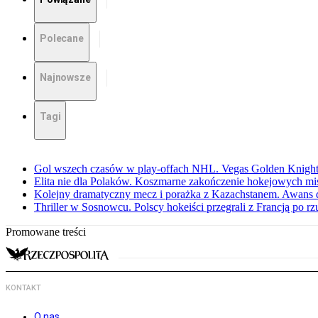
Polecane
Najnowsze
Tagi
Gol wszech czasów w play-offach NHL. Vegas Golden Knights
Elita nie dla Polaków. Koszmarne zakończenie hokejowych m
Kolejny dramatyczny mecz i porażka z Kazachstanem. Awans d
Thriller w Sosnowcu. Polscy hokeiści przegrali z Francją po r
Promowane treści
KONTAKT
O nas