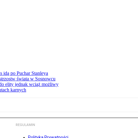
 idą po Puchar Stanleya
istrzostw świata w Sosnowcu
o elity jednak wciąż możliwy
zutach karnych
REGULAMIN
Polityka Prywatności