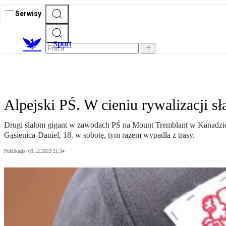
Serwisy
S
port
Alpejski PŚ. W cieniu rywalizacji s
Drugi slalom gigant w zawodach PŚ na Mount Tremblant w Kanadzie
Gąsienica-Daniel, 18. w sobotę, tym razem wypadła z trasy.
Publikacja:
03.12.2023 21:34