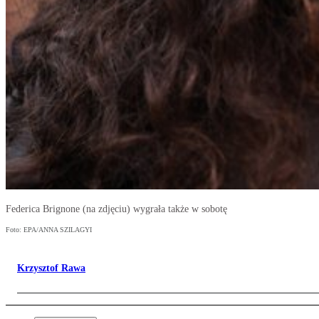
Federica Brignone (na zdjęciu) wygrała także w sobotę
Foto: EPA/ANNA SZILAGYI
Krzysztof Rawa