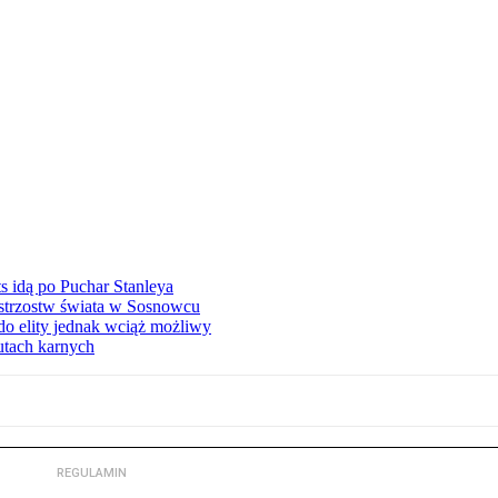
 idą po Puchar Stanleya
istrzostw świata w Sosnowcu
o elity jednak wciąż możliwy
zutach karnych
REGULAMIN