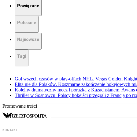
Powiązane
Polecane
Najnowsze
Tagi
Gol wszech czasów w play-offach NHL. Vegas Golden Knights
Elita nie dla Polaków. Koszmarne zakończenie hokejowych m
Kolejny dramatyczny mecz i porażka z Kazachstanem. Awans d
Thriller w Sosnowcu. Polscy hokeiści przegrali z Francją po r
Promowane treści
KONTAKT