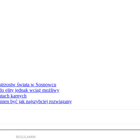
istrzostw świata w Sosnowcu
o elity jednak wciąż możliwy
zutach karnych
nien być jak najszybciej rozwiązany
REGULAMIN