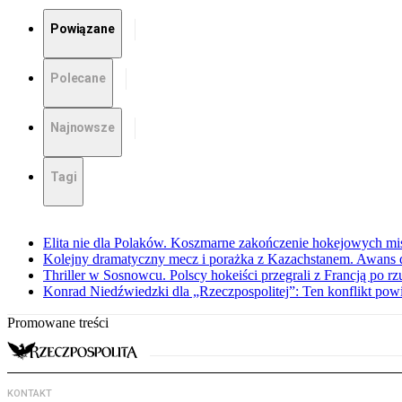
Powiązane
Polecane
Najnowsze
Tagi
Elita nie dla Polaków. Koszmarne zakończenie hokejowych m
Kolejny dramatyczny mecz i porażka z Kazachstanem. Awans d
Thriller w Sosnowcu. Polscy hokeiści przegrali z Francją po r
Konrad Niedźwiedzki dla „Rzeczpospolitej”: Ten konflikt powi
Promowane treści
KONTAKT