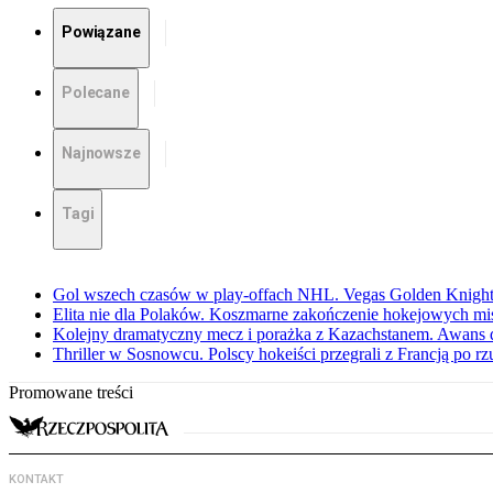
Powiązane
Polecane
Najnowsze
Tagi
Gol wszech czasów w play-offach NHL. Vegas Golden Knights
Elita nie dla Polaków. Koszmarne zakończenie hokejowych m
Kolejny dramatyczny mecz i porażka z Kazachstanem. Awans d
Thriller w Sosnowcu. Polscy hokeiści przegrali z Francją po r
Promowane treści
KONTAKT