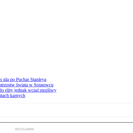
 idą po Puchar Stanleya
istrzostw świata w Sosnowcu
o elity jednak wciąż możliwy
zutach karnych
REGULAMIN