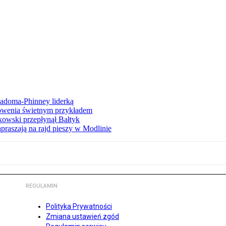
iadoma-Phinney liderką
łowenia świetnym przykładem
owski przepłynął Bałtyk
apraszają na rajd pieszy w Modlinie
REGULAMIN
Polityka Prywatności
Zmiana ustawień zgód