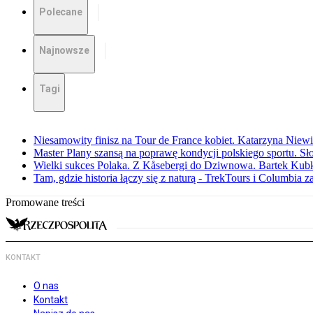
Polecane
Najnowsze
Tagi
Niesamowity finisz na Tour de France kobiet. Katarzyna Niew
Master Plany szansą na poprawę kondycji polskiego sportu. S
Wielki sukces Polaka. Z Kåsebergi do Dziwnowa. Bartek Kubk
Tam, gdzie historia łączy się z naturą - TrekTours i Columbia z
Promowane treści
KONTAKT
O nas
Kontakt