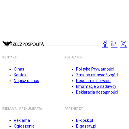
KONTAKT
REGULAMIN
O nas
Polityka Prywatności
Kontakt
Zmiana ustawień zgód
Napisz do nas
Regulamin serwisu
Informacje o nadawcy
Deklaracja dostępności
REKLAMA I PRENUMERATA
PARTNERZY
Reklama
E-kiosk.pl
Ogłoszenia
E-gazety.pl