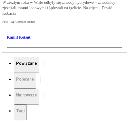
W zeszłym roku w Wiśle odbyły się zawody hybrydowe – zawodnicy
zjeżdżali torami lodowymi i lądowali na igelicie. Na zdjęciu Dawid
Kubacki
Foto: PAP/Grzegorz Momot
Kamil Kołsut
Powiązane
Polecane
Najnowsze
Tagi