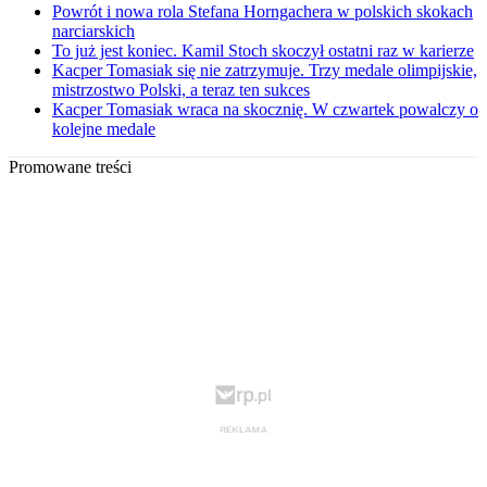
Powrót i nowa rola Stefana Horngachera w polskich skokach
narciarskich
To już jest koniec. Kamil Stoch skoczył ostatni raz w karierze
Kacper Tomasiak się nie zatrzymuje. Trzy medale olimpijskie,
mistrzostwo Polski, a teraz ten sukces
Kacper Tomasiak wraca na skocznię. W czwartek powalczy o
kolejne medale
Promowane treści