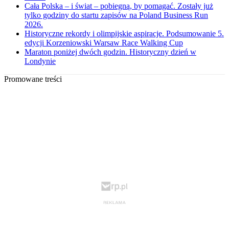
Cała Polska – i świat – pobiegną, by pomagać. Zostały już
tylko godziny do startu zapisów na Poland Business Run
2026.
Historyczne rekordy i olimpijskie aspiracje. Podsumowanie 5.
edycji Korzeniowski Warsaw Race Walking Cup
Maraton poniżej dwóch godzin. Historyczny dzień w
Londynie
Promowane treści