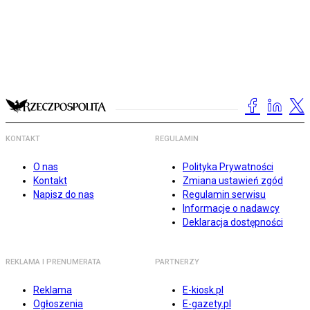
KONTAKT
REGULAMIN
O nas
Polityka Prywatności
Kontakt
Zmiana ustawień zgód
Napisz do nas
Regulamin serwisu
Informacje o nadawcy
Deklaracja dostępności
REKLAMA I PRENUMERATA
PARTNERZY
Reklama
E-kiosk.pl
Ogłoszenia
E-gazety.pl