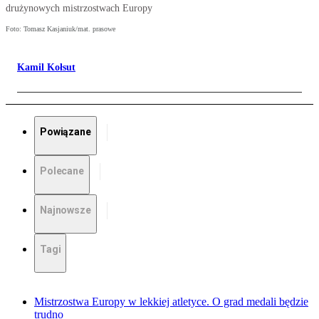
drużynowych mistrzostwach Europy
Foto: Tomasz Kasjaniuk/mat. prasowe
Kamil Kołsut
Powiązane
Polecane
Najnowsze
Tagi
Mistrzostwa Europy w lekkiej atletyce. O grad medali będzie
trudno