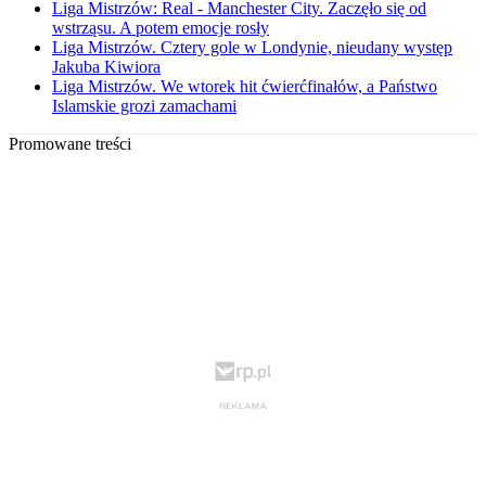
Liga Mistrzów: Real - Manchester City. Zaczęło się od
wstrząsu. A potem emocje rosły
Liga Mistrzów. Cztery gole w Londynie, nieudany występ
Jakuba Kiwiora
Liga Mistrzów. We wtorek hit ćwierćfinałów, a Państwo
Islamskie grozi zamachami
Promowane treści