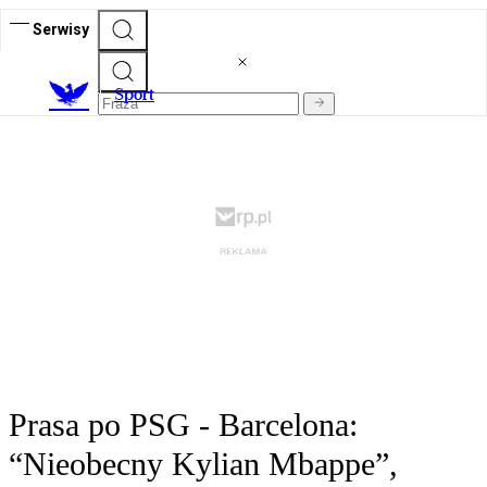
Serwisy
S
port
Prasa po PSG - Barcelona:
“Nieobecny Kylian Mbappe”,