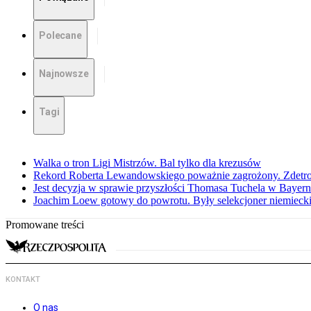
Polecane
Najnowsze
Tagi
Walka o tron Ligi Mistrzów. Bal tylko dla krezusów
Rekord Roberta Lewandowskiego poważnie zagrożony. Zdetro
Jest decyzja w sprawie przyszłości Thomasa Tuchela w Baye
Joachim Loew gotowy do powrotu. Były selekcjoner niemiecki
Promowane treści
KONTAKT
O nas