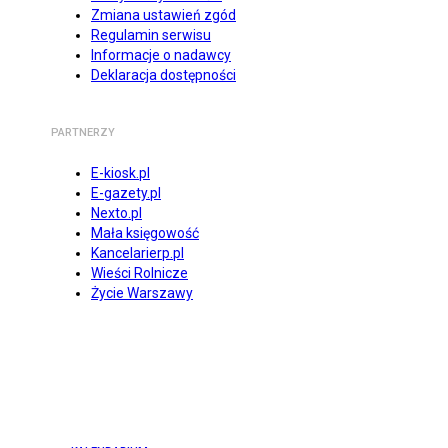
Zmiana ustawień zgód
Regulamin serwisu
Informacje o nadawcy
Deklaracja dostępności
PARTNERZY
E-kiosk.pl
E-gazety.pl
Nexto.pl
Mała księgowość
Kancelarierp.pl
Wieści Rolnicze
Życie Warszawy