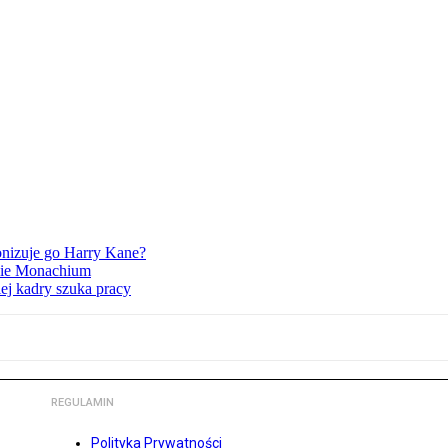
nizuje go Harry Kane?
rnie Monachium
ej kadry szuka pracy
REGULAMIN
Polityka Prywatności