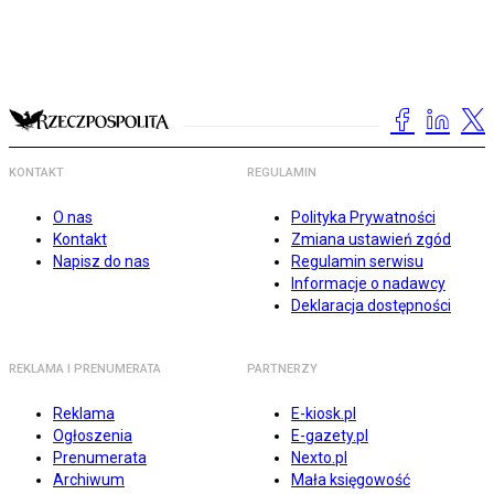
KONTAKT
REGULAMIN
O nas
Polityka Prywatności
Kontakt
Zmiana ustawień zgód
Napisz do nas
Regulamin serwisu
Informacje o nadawcy
Deklaracja dostępności
REKLAMA I PRENUMERATA
PARTNERZY
Reklama
E-kiosk.pl
Ogłoszenia
E-gazety.pl
Prenumerata
Nexto.pl
Archiwum
Mała księgowość