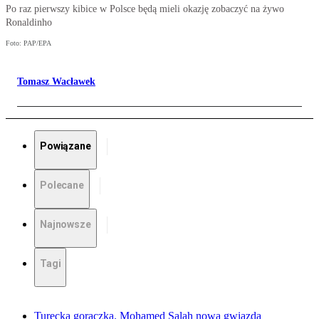
Po raz pierwszy kibice w Polsce będą mieli okazję zobaczyć na żywo
Ronaldinho
Foto: PAP/EPA
Tomasz Wacławek
Powiązane
Polecane
Najnowsze
Tagi
Turecka gorączka. Mohamed Salah nową gwiazdą