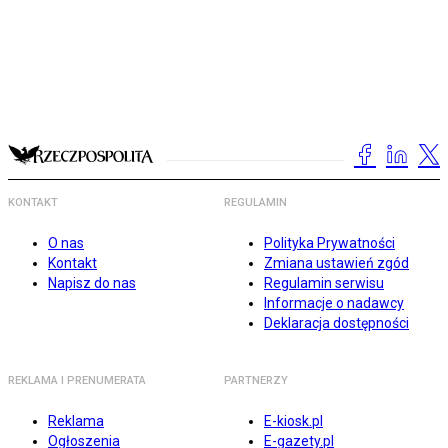
KONTAKT
REGULAMIN
O nas
Polityka Prywatności
Kontakt
Zmiana ustawień zgód
Napisz do nas
Regulamin serwisu
Informacje o nadawcy
Deklaracja dostępności
REKLAMA I PRENUMERATA
PARTNERZY
Reklama
E-kiosk.pl
Ogłoszenia
E-gazety.pl