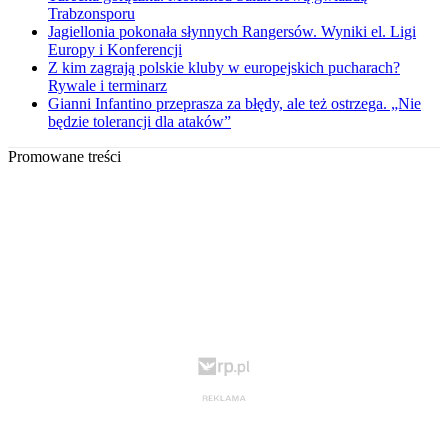
Trabzonsporu
Jagiellonia pokonała słynnych Rangersów. Wyniki el. Ligi
Europy i Konferencji
Z kim zagrają polskie kluby w europejskich pucharach?
Rywale i terminarz
Gianni Infantino przeprasza za błędy, ale też ostrzega. „Nie
będzie tolerancji dla ataków”
Promowane treści