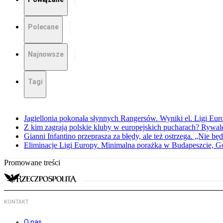
Polecane
Najnowsze
Tagi
Jagiellonia pokonała słynnych Rangersów. Wyniki el. Ligi Eur
Z kim zagrają polskie kluby w europejskich pucharach? Rywale
Gianni Infantino przeprasza za błędy, ale też ostrzega. „Nie będ
Eliminacje Ligi Europy. Minimalna porażka w Budapeszcie, G
Promowane treści
KONTAKT
O nas