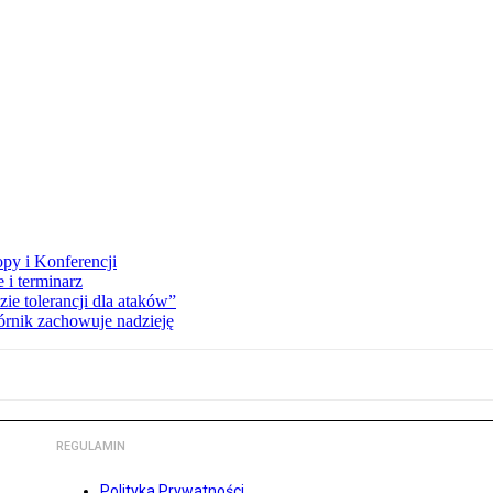
opy i Konferencji
 i terminarz
zie tolerancji dla ataków”
órnik zachowuje nadzieję
REGULAMIN
Polityka Prywatności