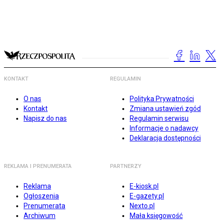
KONTAKT
REGULAMIN
O nas
Polityka Prywatności
Kontakt
Zmiana ustawień zgód
Napisz do nas
Regulamin serwisu
Informacje o nadawcy
Deklaracja dostępności
REKLAMA I PRENUMERATA
PARTNERZY
Reklama
E-kiosk.pl
Ogłoszenia
E-gazety.pl
Prenumerata
Nexto.pl
Archiwum
Mała księgowość