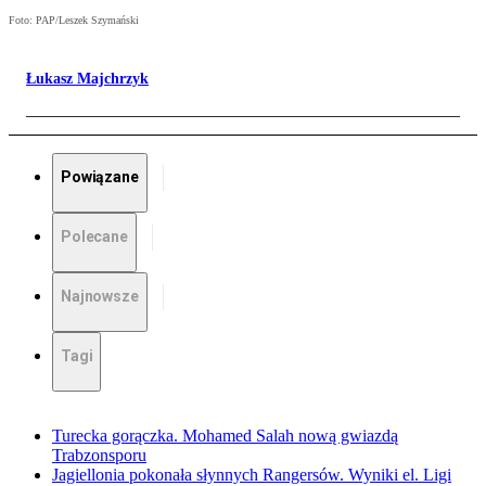
Foto: PAP/Leszek Szymański
Łukasz Majchrzyk
Powiązane
Polecane
Najnowsze
Tagi
Turecka gorączka. Mohamed Salah nową gwiazdą
Trabzonsporu
Jagiellonia pokonała słynnych Rangersów. Wyniki el. Ligi