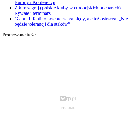
Europy i Konferencji
Z kim zagrają polskie kluby w europejskich pucharach?
Rywale i terminarz
Gianni Infantino przeprasza za błędy, ale też ostrzega. „Nie
będzie tolerancji dla ataków”
Promowane treści