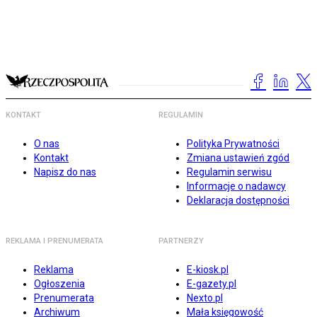
KONTAKT
REGULAMIN
O nas
Polityka Prywatności
Kontakt
Zmiana ustawień zgód
Napisz do nas
Regulamin serwisu
Informacje o nadawcy
Deklaracja dostępności
REKLAMA I PRENUMERATA
PARTNERZY
Reklama
E-kiosk.pl
Ogłoszenia
E-gazety.pl
Prenumerata
Nexto.pl
Archiwum
Mała księgowość