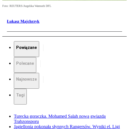
Foto: REUTERS/Angelika Warmuth DFL
Łukasz Majchrzyk
Powiązane
Polecane
Najnowsze
Tagi
Turecka gorączka. Mohamed Salah nową gwiazdą
Trabzonsporu
Jagiellonia pokonała słynnych Rangersów. Wyniki el. Ligi