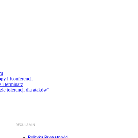
ru
opy i Konferencji
 i terminarz
zie tolerancji dla ataków”
REGULAMIN
Polityka Prywatności