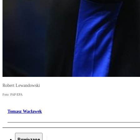
Robert Lewandowski
Foto: PAP/EPA
Tomasz Wacławek
Powiązane