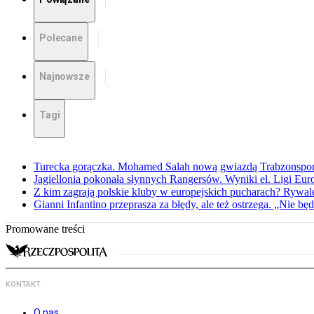
Polecane
Najnowsze
Tagi
Turecka gorączka. Mohamed Salah nową gwiazdą Trabzonspo
Jagiellonia pokonała słynnych Rangersów. Wyniki el. Ligi Eur
Z kim zagrają polskie kluby w europejskich pucharach? Rywale
Gianni Infantino przeprasza za błędy, ale też ostrzega. „Nie będ
Promowane treści
KONTAKT
O nas