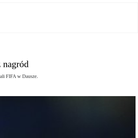
z nagród
gali FIFA w Dausze.