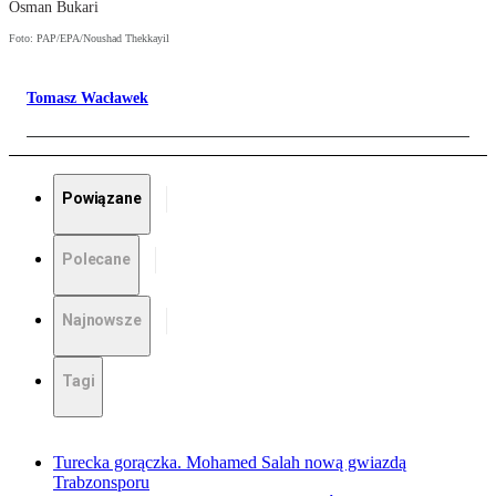
Osman Bukari
Foto: PAP/EPA/Noushad Thekkayil
Tomasz Wacławek
Powiązane
Polecane
Najnowsze
Tagi
Turecka gorączka. Mohamed Salah nową gwiazdą
Trabzonsporu