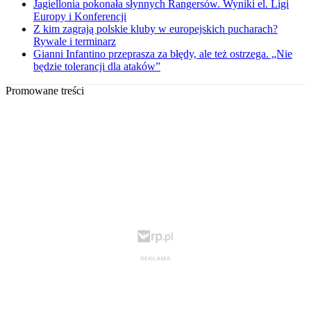
Jagiellonia pokonała słynnych Rangersów. Wyniki el. Ligi
Europy i Konferencji
Z kim zagrają polskie kluby w europejskich pucharach?
Rywale i terminarz
Gianni Infantino przeprasza za błędy, ale też ostrzega. „Nie
będzie tolerancji dla ataków”
Promowane treści