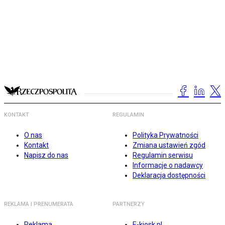
KONTAKT
REGULAMIN
O nas
Polityka Prywatności
Kontakt
Zmiana ustawień zgód
Napisz do nas
Regulamin serwisu
Informacje o nadawcy
Deklaracja dostępności
REKLAMA I PRENUMERATA
PARTNERZY
Reklama
E-kiosk.pl