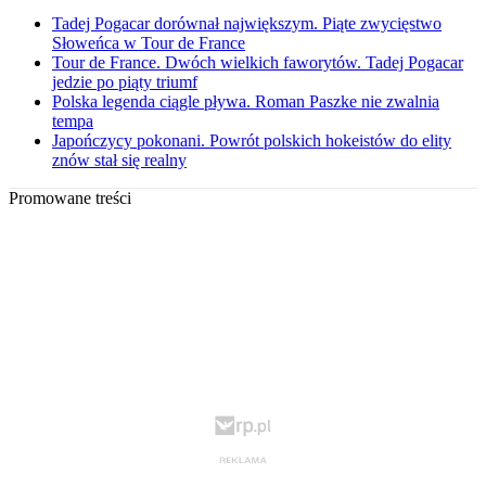
Tadej Pogacar dorównał największym. Piąte zwycięstwo
Słoweńca w Tour de France
Tour de France. Dwóch wielkich faworytów. Tadej Pogacar
jedzie po piąty triumf
Polska legenda ciągle pływa. Roman Paszke nie zwalnia
tempa
Japończycy pokonani. Powrót polskich hokeistów do elity
znów stał się realny
Promowane treści