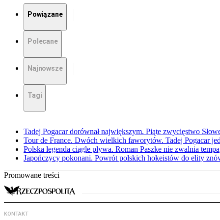
Powiązane
Polecane
Najnowsze
Tagi
Tadej Pogacar dorównał największym. Piąte zwycięstwo Słow
Tour de France. Dwóch wielkich faworytów. Tadej Pogacar jedz
Polska legenda ciągle pływa. Roman Paszke nie zwalnia tempa
Japończycy pokonani. Powrót polskich hokeistów do elity znów 
Promowane treści
KONTAKT