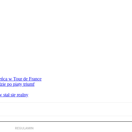
eńca w Tour de France
ie po piąty triumf
stał się realny
REGULAMIN